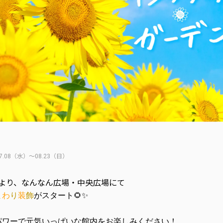
07.08（水）～08.23（日）
）より、なんなん広場・中央広場にて
ま
わ
り
装
飾
がスタート🌻✨
パワーで元気いっぱいな館内をお楽しみください！