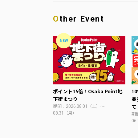
Other Event
NEW
ポイント15倍！Osaka Point地
1
下街まつり
品
て
期間：2026.08.01（土）～
08.31（月）
期間
06