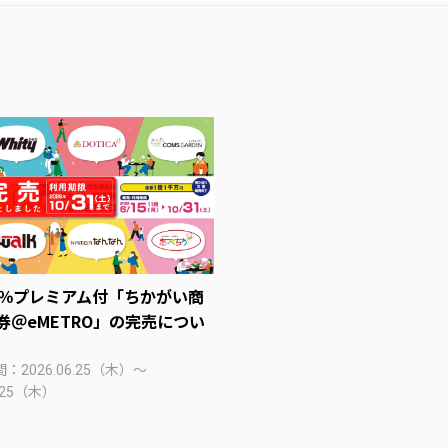
0％プレミアム付「ちかがい商
券＠eMETRO」の完売につい
：2026.06.25（木）～
.25（木）