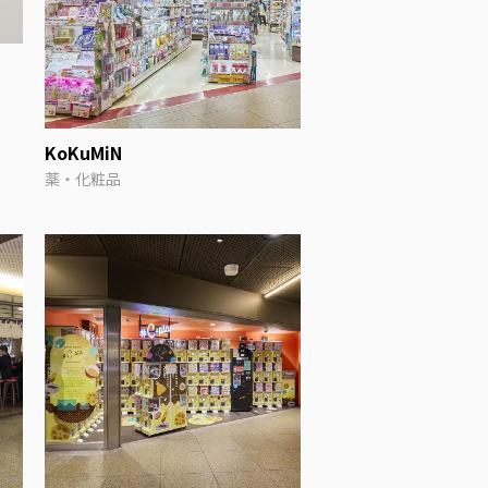
KoKuMiN
薬・化粧品