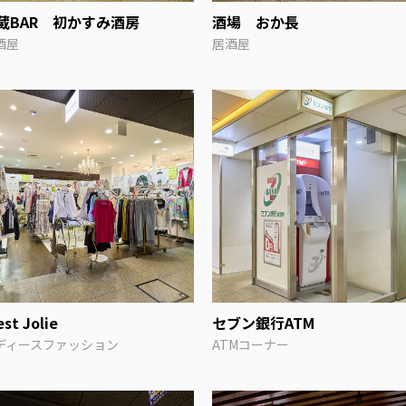
蔵BAR 初かすみ酒房
酒場 おか長
酒屋
居酒屋
est Jolie
セブン銀行ATM
ディースファッション
ATMコーナー