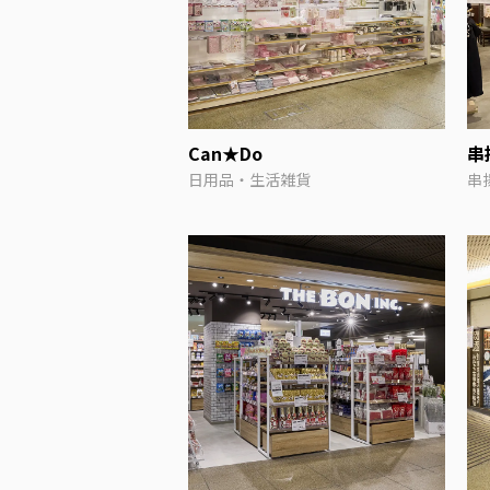
Can★Do
串
日用品・生活雑貨
串