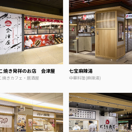
こ焼き発祥のお店 会津屋
七宝麻辣湯
こ焼きカフェ・居酒屋
中華料理(麻辣湯)