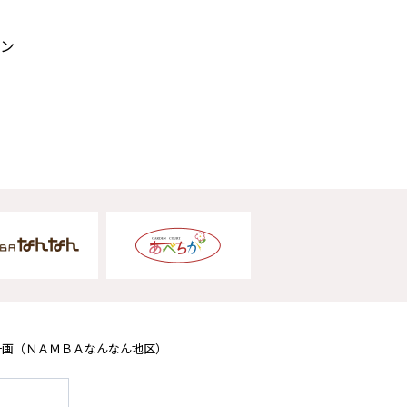
ン
計画
（ＮＡＭＢＡなんなん地区）