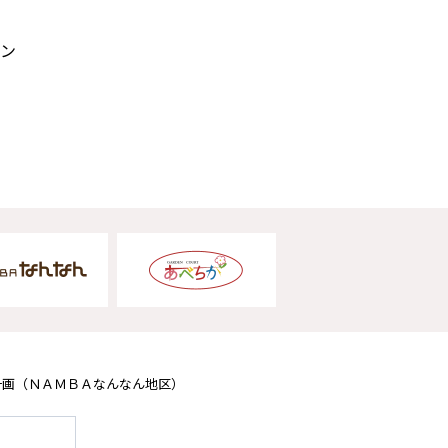
ン
計画
（ＮＡＭＢＡなんなん地区）