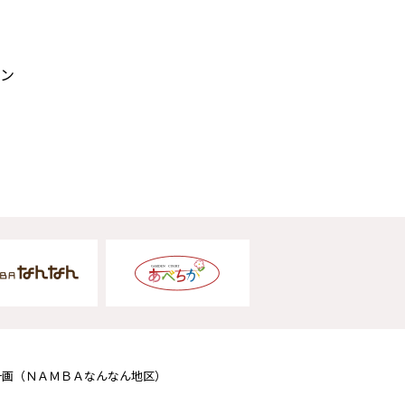
ン
計画
（ＮＡＭＢＡなんなん地区）