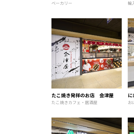
ベーカリー
輸
たこ焼き発祥のお店 会津屋
に
たこ焼きカフェ・居酒屋
お