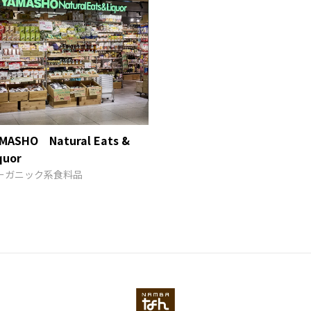
MASHO Natural Eats &
quor
ーガニック系食料品