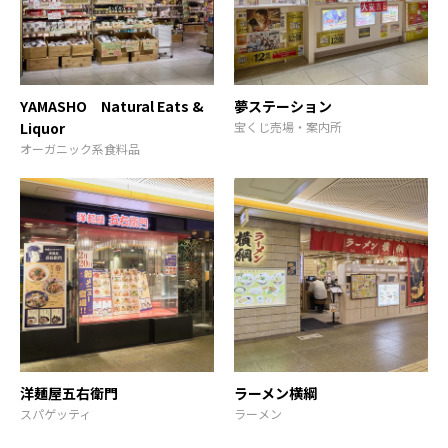
YAMASHO Natural Eats &
夢ステーション
Liquor
宝くじ売場・案内所
オーガニック系食料品
洋麺屋五右衛門
ラーメン横綱
スパゲッティ
ラーメン