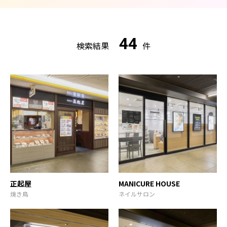
44
検索結果
件
正起屋
MANICURE HOUSE
焼き鳥
ネイルサロン