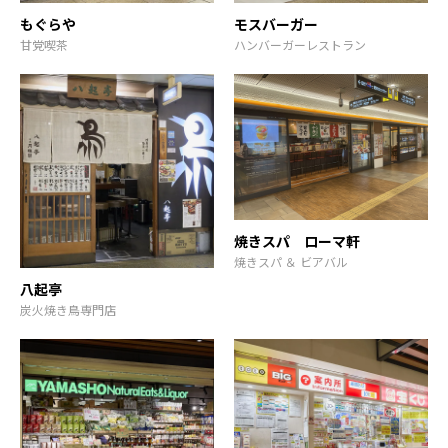
もぐらや
モスバーガー
甘党喫茶
ハンバーガーレストラン
焼きスパ ローマ軒
焼きスパ ＆ ビアバル
八起亭
炭火焼き鳥専門店