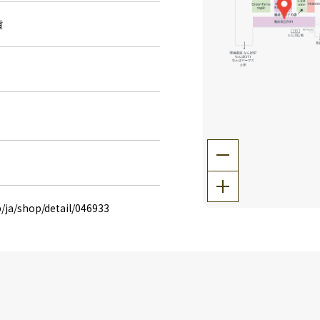
貨
/ja/shop/detail/046933