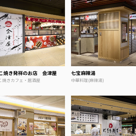
こ焼き発祥のお店 会津屋
七宝麻辣湯
こ焼きカフェ・居酒屋
中華料理(麻辣湯)