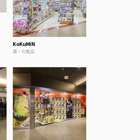
KoKuMiN
薬・化粧品