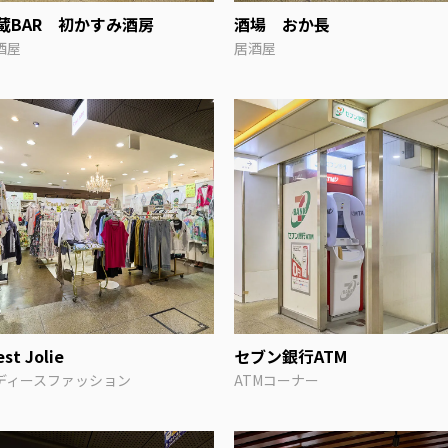
蔵BAR 初かすみ酒房
酒場 おか長
酒屋
居酒屋
est Jolie
セブン銀行ATM
ディースファッション
ATMコーナー