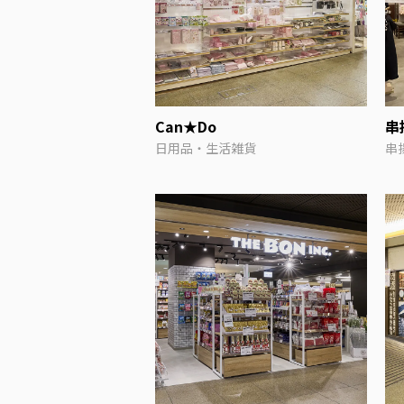
Can★Do
串
日用品・生活雑貨
串