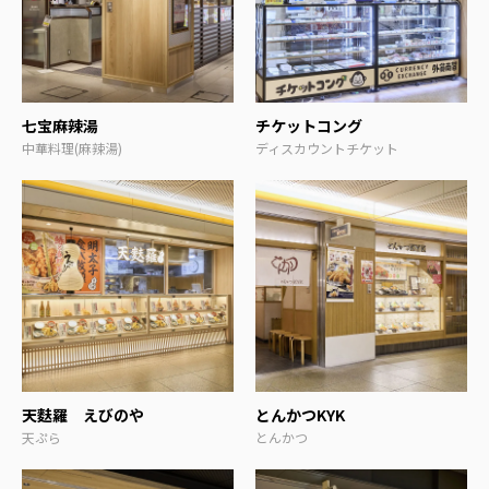
七宝麻辣湯
チケットコング
中華料理(麻辣湯)
ディスカウントチケット
天麩羅 えびのや
とんかつKYK
天ぷら
とんかつ