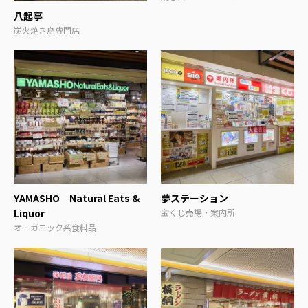
八起亭
炭火焼き鳥専門店
YAMASHO Natural Eats &
夢ステーション
Liquor
宝くじ売場・案内所
オーガニック系食料品