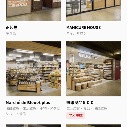
正起屋
MANICURE HOUSE
焼き鳥
ネイルサロン
Marché de Bleuet plus
無印良品５００
服飾雑貨・生活雑貨・小物・アクセ
生活雑貨・食品・服飾雑貨
サリー・食品
TAX FREE