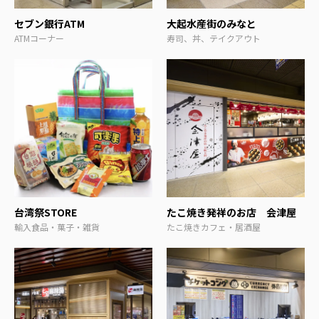
セブン銀行ATM
大起水産街のみなと
ATMコーナー
寿司、丼、テイクアウト
台湾祭STORE
たこ焼き発祥のお店 会津屋
輸入食品・菓子・雑貨
たこ焼きカフェ・居酒屋