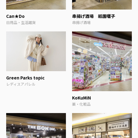
Can★Do
串揚げ酒場 祇園囃子
日用品・生活雑貨
串揚げ酒場
Green Parks topic
レディスアパレル
KoKuMiN
薬・化粧品