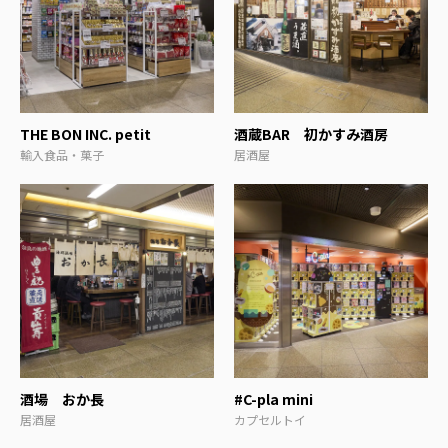
THE BON INC. petit
酒蔵BAR 初かすみ酒房
輸入食品・菓子
居酒屋
酒場 おか長
#C-pla mini
居酒屋
カプセルトイ