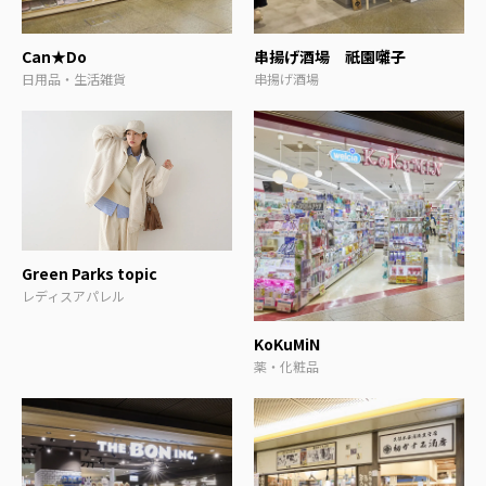
Can★Do
串揚げ酒場 祇園囃子
日用品・生活雑貨
串揚げ酒場
Green Parks topic
レディスアパレル
KoKuMiN
薬・化粧品