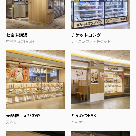
七宝麻辣湯
チケットコング
中華料理(麻辣湯)
ディスカウントチケット
天麩羅 えびのや
とんかつKYK
天ぷら
とんかつ