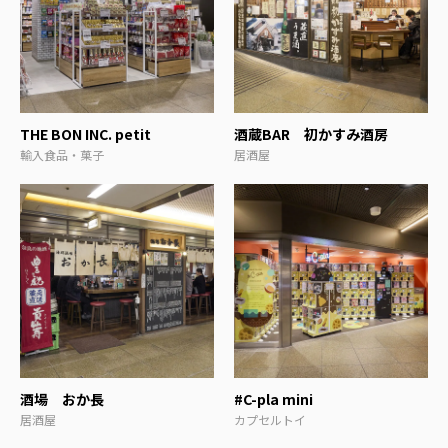
THE BON INC. petit
酒蔵BAR 初かすみ酒房
輸入食品・菓子
居酒屋
酒場 おか長
#C-pla mini
居酒屋
カプセルトイ