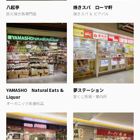
八起亭
炭火焼き鳥専門店
YAMASHO Natural Eats &
夢ステーション
Liquor
宝くじ売場・案内所
オーガニック系食料品