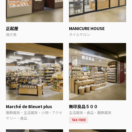
正起屋
MANICURE HOUSE
焼き鳥
ネイルサロン
Marché de Bleuet plus
無印良品５００
服飾雑貨・生活雑貨・小物・アクセ
生活雑貨・食品・服飾雑貨
サリー・食品
TAX FREE