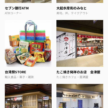
セブン銀行ATM
大起水産街のみなと
ATMコーナー
寿司、丼、テイクアウト
台湾祭STORE
たこ焼き発祥のお店 会津屋
輸入食品・菓子・雑貨
たこ焼きカフェ・居酒屋